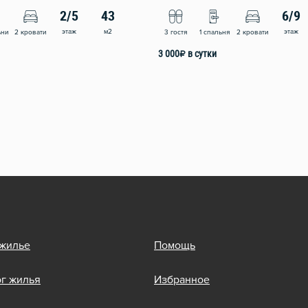
2/5
43
6/9
этаж
м2
этаж
ьни
2 кровати
3 гостя
1 спальня
2 кровати
3 000
₽
в сутки
 жилье
Помощь
ог жилья
Избранное