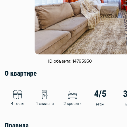
ID объекта: 14795950
О квартире
4/5
4 гостя
1 спальня
2 кровати
этаж
Правила