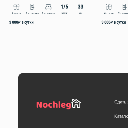
1/5
33
этаж
м2
4 гостя
2 спальни
2 кровати
4 гостя
2 спал
3 000
₽
в сутки
3 000
₽
в сутки
Сдать
Катал