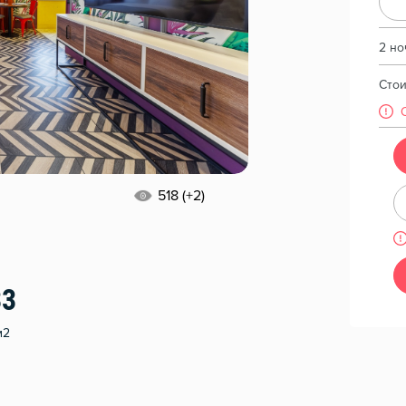
2 но
Сто
518 (+2)
33
м2