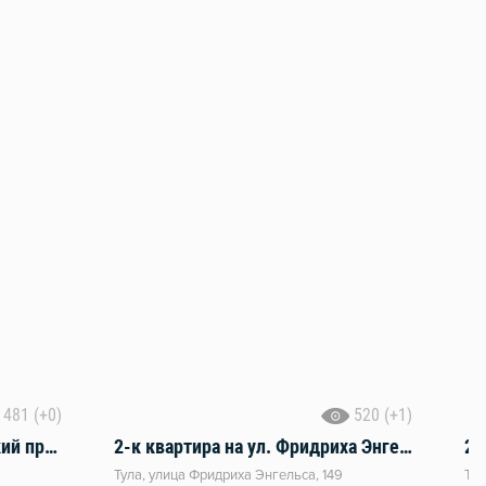
481 (+0)
520 (+1)
1-к квартира Красноармейский пр-т, 4
2-к квартира на ул. Фридриха Энгельса, 149
2-
Тула, улица Фридриха Энгельса, 149
Тул