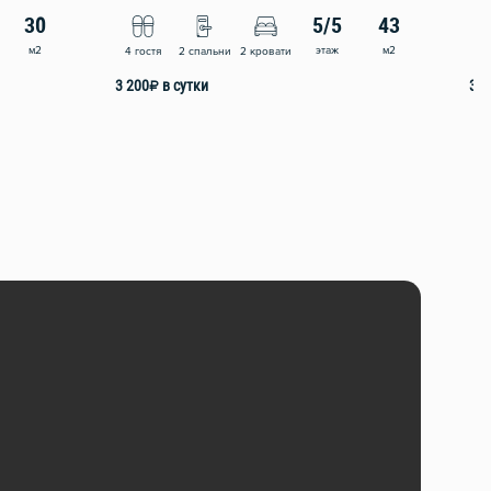
30
5/5
43
м2
этаж
м2
4 гостя
2 спальни
2 кровати
4 
3 200
₽
в сутки
3 5