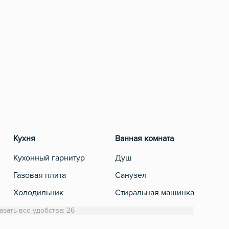
Кухня
Ванная комната
Разв
Кухонный гарнитур
Душ
Теле
Газовая плита
Санузел
Кабе
Холодильник
Стиральная машинка
Обеденный стол
Полотенца
азать все удобства: 26
Микроволновка
Туалетная бумага