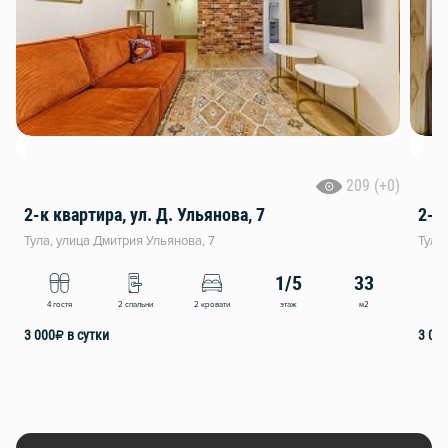
209 (+0)
2-к квартира, ул. Д. Ульянова, 7
2-к
Тула, улица Дмитрия Ульянова, 7
Тула
1/5
33
этаж
м2
4 гостя
2 спальни
2 кровати
4
3 000
₽
в сутки
3 00