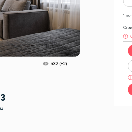
1 но
Сто
532 (+2)
33
м2