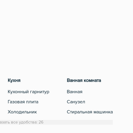
Кухня
Ванная комната
Разв
Кухонный гарнитур
Ванная
Теле
Газовая плита
Санузел
Кабе
Холодильник
Стиральная машинка
Обеденный стол
Полотенца
азать все удобства: 26
Микроволновка
Туалетная бумага