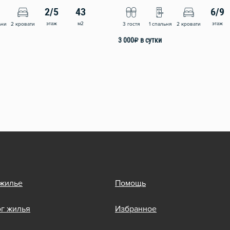
2/5
43
6/9
этаж
м2
этаж
ьни
2 кровати
3 гостя
1 спальня
2 кровати
3 000
₽
в сутки
 жилье
Помощь
ог жилья
Избранное