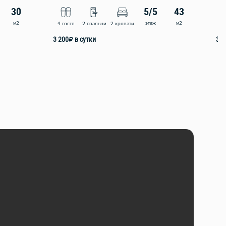
30
5/5
43
м2
этаж
м2
4 гостя
2 спальни
2 кровати
4 
3 200
₽
в сутки
3 5