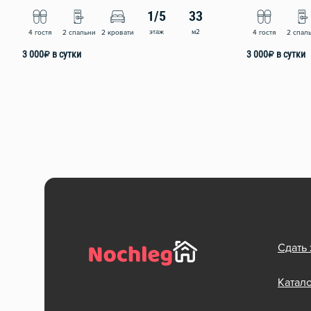
1/5
33
этаж
м2
4 гостя
2 спальни
2 кровати
4 гостя
2 спал
3 000
₽
в сутки
3 000
₽
в сутки
Сдать
Катал