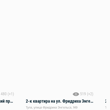
480 (+1)
519 (+2)
1-к квартира Красноармейский пр-т, 4
2-к квартира на ул. Фридриха Энгельса, 149
2-
Тула, улица Фридриха Энгельса, 149
Тул