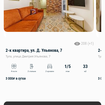
208 (+1)
2-к квартира, ул. Д. Ульянова, 7
2-к
Тула, улица Дмитрия Ульянова, 7
Тула
1/5
33
этаж
м2
4 гостя
2 спальни
2 кровати
4
3 000
₽
в сутки
3 00